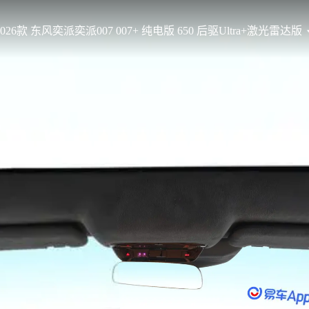
2026款 东风奕派奕派007 007+ 纯电版 650 后驱Ultra+激光雷达版